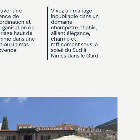
ouver une
Vivez un mariage
ence de
inoubliable dans un
ordination et
domaine
organisation de
champêtre et chic,
riage haut de
alliant élégance,
mme dans une
charme et
lla ou un mas
raffinement sous le
ovence
soleil du Sud à
Nîmes dans le Gard