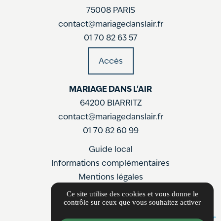
75008 PARIS
contact@mariagedanslair.fr
01 70 82 63 57
Accès
MARIAGE DANS L'AIR
64200 BIARRITZ
contact@mariagedanslair.fr
01 70 82 60 99
Guide local
Informations complémentaires
Mentions légales
Politique de confidentialité
Ce site utilise des cookies et vous donne le
contrôle sur ceux que vous souhaitez activer
Gestion des cookies